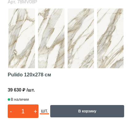
Арт.
78MV08P
Pulido
120x278 см
39 630 ₽ /шт.
В наличии
-
+
шт.
В корзину