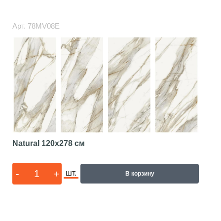
Арт.
78MV08E
Natural
120x278 см
-
+
шт.
В корзину