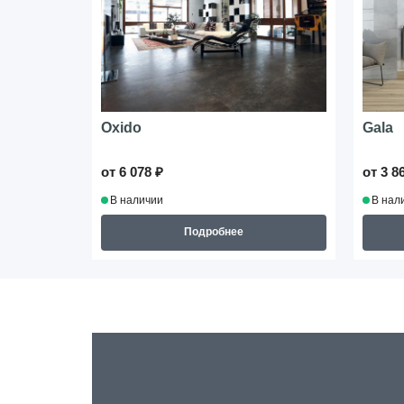
Oxido
Gala
от 6 078 ₽
от 3 8
В наличии
В нал
Подробнее