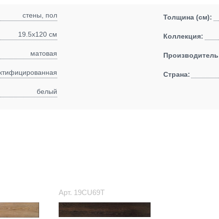
стены, пол
Толщина (см):
19.5x120 см
Коллекция:
матовая
Производитель
ктифицированная
Страна:
белый
Арт.
19CU69T