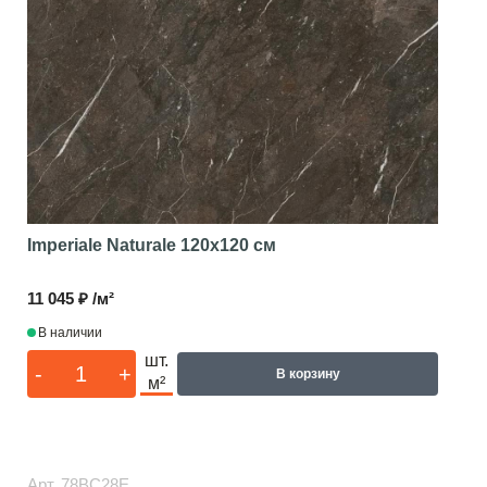
Imperiale Naturale
120x120 см
11 045 ₽ /м²
В наличии
шт.
-
+
В корзину
м²
Арт.
78BC28E