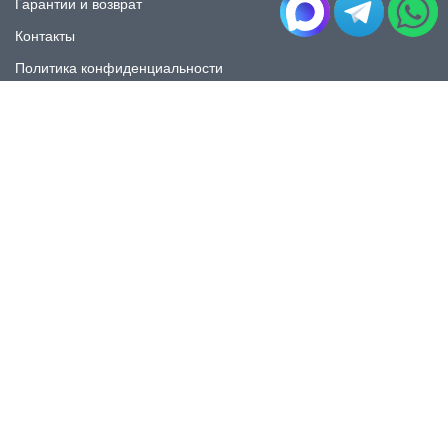
Гарантии и возврат
Контакты
Политика конфиденциальности
КАТАЛОГ
Плитка под мрамор
Плитка под дерево
Плитка под камень
Пликта под бетон
Плитка для ванной
Плитка для пола
Плитка на фартука
Керамогранит
КОНТАКТЫ