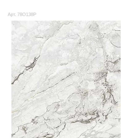
Арт.
78O138P