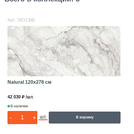
Арт.
78O138E
Natural
120x278 см
42 030 ₽ /шт.
В наличии
-
+
шт.
В корзину