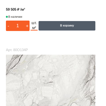
59 505 ₽ /м²
В наличии
шт.
-
+
В корзину
м²
Арт.
80O134P