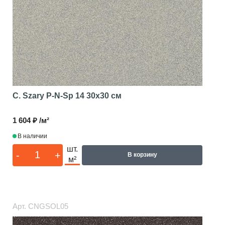
C. Szary P-N-Sp 14
30x30 см
1 604 ₽ /м²
В наличии
шт.
-
+
В корзину
м²
Арт.
CNGSOL05