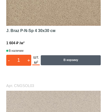
J. Braz P-N-Sp 4
30x30 см
1 604 ₽ /м²
В наличии
шт.
-
+
В корзину
м²
Арт.
CNGSOL03