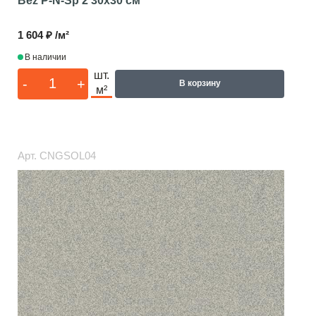
Bez P-N-Sp 2
30x30 см
1 604 ₽ /м²
В наличии
шт.
-
+
В корзину
м²
Арт.
CNGSOL04