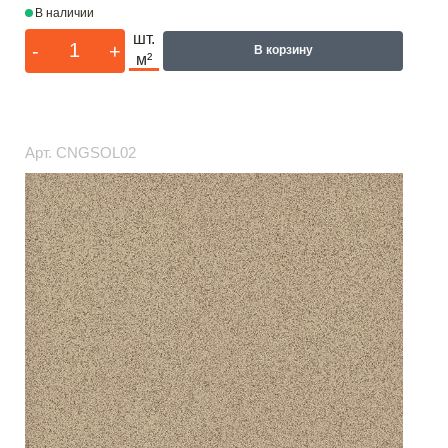
В наличии
шт.
-
+
В корзину
м²
Арт.
CNGSOL02