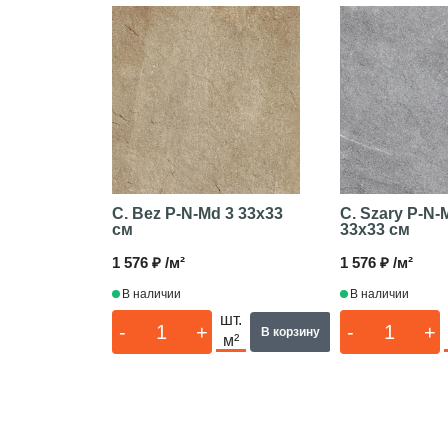
C. Bez P-N-Md 3
33x33
C. Szary P-N-
см
33x33 см
1 576 ₽ /м²
1 576 ₽ /м²
В наличии
В наличии
шт.
-
+
-
+
В корзину
м²