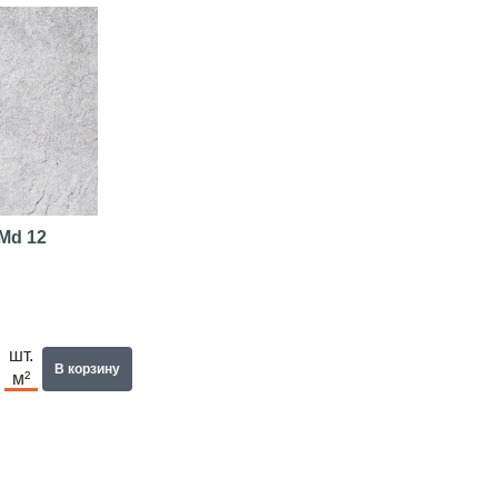
-Md 12
шт.
В корзину
м²