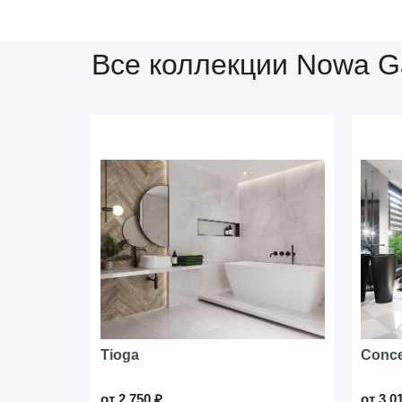
Все коллекции Nowa G
Tioga
Conc
от 2 750 ₽
от 3 0