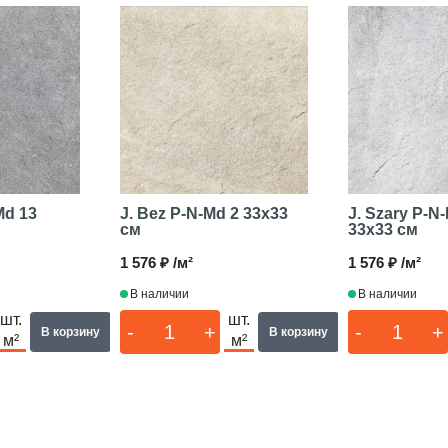
Md 13
J. Bez P-N-Md 2
33x33
J. Szary P-N
см
33x33 см
1 576 ₽ /м²
1 576 ₽ /м²
В наличии
В наличии
шт.
шт.
-
+
-
+
В корзину
В корзину
м²
м²