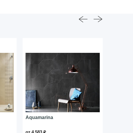
Aquamarina
Quarzite
от 4 583 ₽
от 2 007 ₽