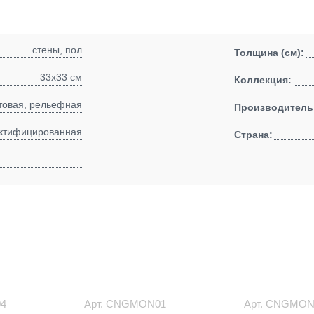
стены, пол
Толщина (см):
33x33 см
Коллекция:
товая, рельефная
Производитель
ктифицированная
Страна:
4
Арт.
CNGMON01
Арт.
CNGMON