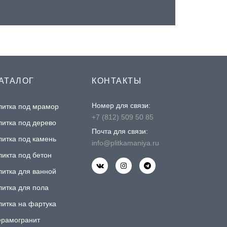
АТАЛОГ
КОНТАКТЫ
Номер для связи:
литка под мрамор
+7 (812) 509 50 85
литка под дерево
Почта для связи:
литка под камень
info@plitkamaniya.ru
ликта под бетон
литка для ванной
литка для пола
литка на фартука
ерамогранит