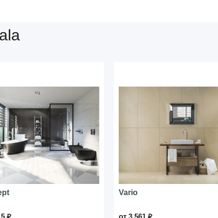
ala
ept
Vario
15 ₽
от 3 561 ₽