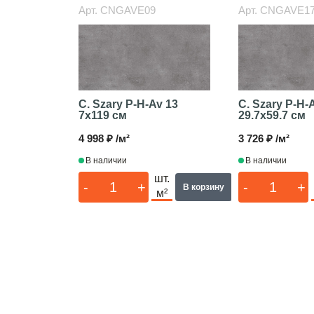
Арт.
CNGAVE09
Арт.
CNGAVE1
C. Szary P-H-Av 13
C. Szary P-H-
7x119 см
29.7x59.7 см
4 998 ₽ /м²
3 726 ₽ /м²
В наличии
В наличии
шт.
-
+
-
+
В корзину
м²