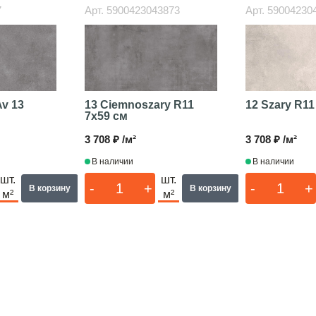
7
Арт.
5900423043873
Арт.
59004230
Av 13
13 Ciemnoszary R11
12 Szary R1
7x59 см
3 708 ₽ /м²
3 708 ₽ /м²
В наличии
В наличии
шт.
шт.
-
+
-
+
В корзину
В корзину
м²
м²