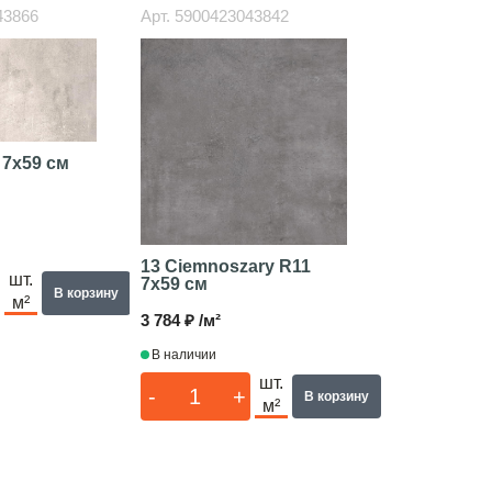
43866
Арт.
5900423043842
1
7x59 см
13 Ciemnoszary R11
шт.
7x59 см
В корзину
м²
3 784 ₽ /м²
В наличии
шт.
-
+
В корзину
м²