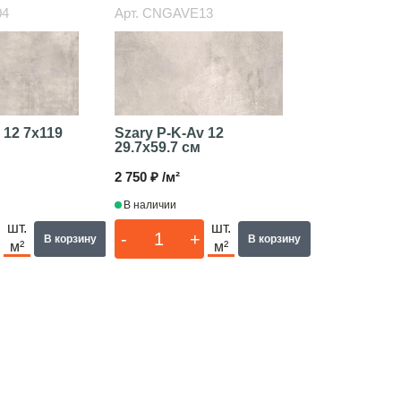
04
Арт.
CNGAVE13
v 12
7x119
Szary P-K-Av 12
29.7x59.7 см
2 750 ₽ /м²
В наличии
шт.
шт.
-
+
В корзину
В корзину
м²
м²