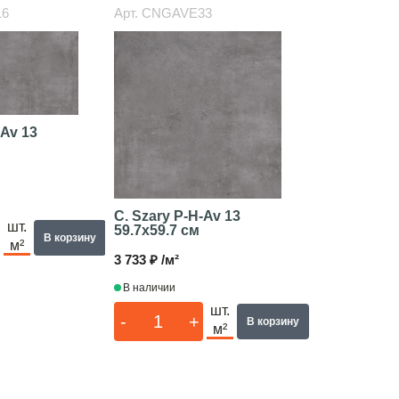
16
Арт.
CNGAVE33
-Av 13
C. Szary P-H-Av 13
шт.
59.7x59.7 см
В корзину
м²
3 733 ₽ /м²
В наличии
шт.
-
+
В корзину
м²