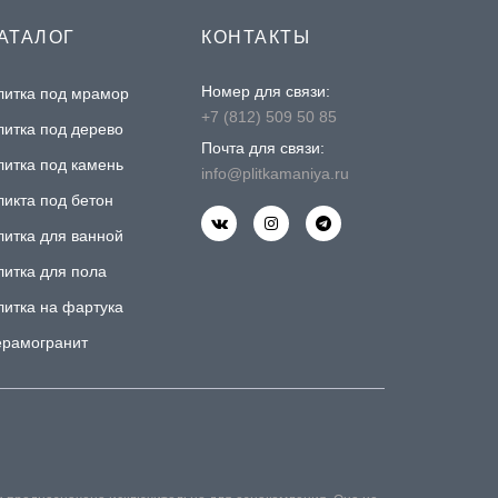
АТАЛОГ
КОНТАКТЫ
Номер для связи:
литка под мрамор
+7 (812) 509 50 85
литка под дерево
Почта для связи:
литка под камень
info@plitkamaniya.ru
ликта под бетон
литка для ванной
литка для пола
литка на фартука
ерамогранит