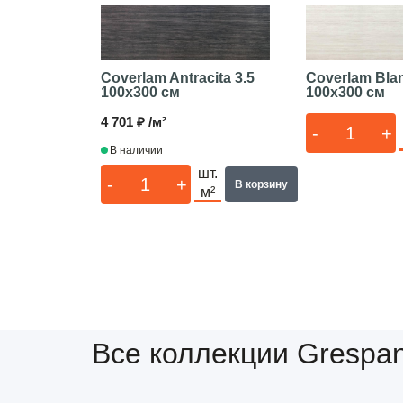
Coverlam Antracita 3.5
Coverlam Blan
100x300 см
100x300 см
4 701 ₽ /м²
-
+
В наличии
шт.
-
+
В корзину
м²
Все коллекции Grespan