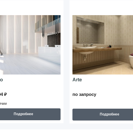
o
Arte
94 ₽
по запросу
ичии
Подробнее
Подробнее