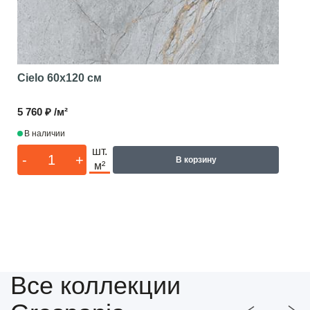
Cielo
60x120 см
5 760 ₽ /м²
В наличии
шт.
-
+
В корзину
м²
Все коллекции