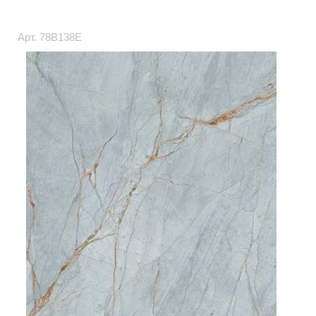
Арт.
78B138E