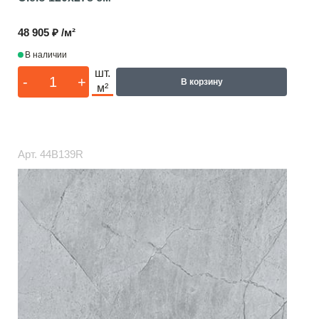
48 905 ₽ /м²
В наличии
шт.
-
+
В корзину
м²
Арт.
44B139R