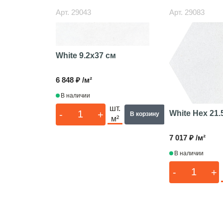
Арт.
29043
Арт.
29083
White
9.2x37 см
6 848 ₽ /м²
В наличии
шт.
-
+
White Hex
21.
В корзину
м²
7 017 ₽ /м²
В наличии
-
+