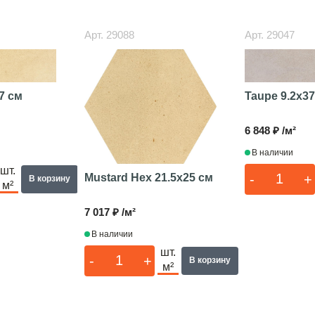
Арт.
29088
Арт.
29047
7 см
Taupe
9.2x3
6 848 ₽ /м²
В наличии
шт.
-
+
Mustard Hex
21.5x25 см
В корзину
м²
7 017 ₽ /м²
В наличии
шт.
-
+
В корзину
м²