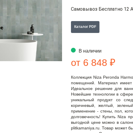
Самовывоз Бесплатно 12 А
Каталог PDF
В наличии
от 6 848 ₽
Коллекция Niza Peronda Harmo
помещений. Материал имеет 
Идеальное решение для ванно
Новейшие технологии в сфере
уникальный продукт со сле
коричневый, желтый, зеленый
применение - стены, пол, кото
долговечность! Купить Niza п
выгодной цене можно в салоне
plitkamaniya.ru. Товар может 