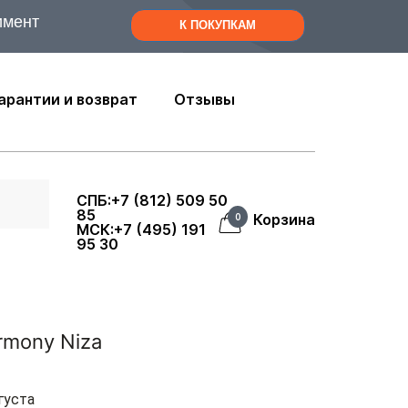
имент
К ПОКУПКАМ
арантии и возврат
Отзывы
СПБ:+7 (812) 509 50
85
Корзина
0
МСК:+7 (495) 191
95 30
rmony Niza
густа