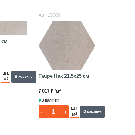
Арт.
29086
7 см
шт.
Taupe Hex
21.5x25 см
В корзину
м²
7 017 ₽ /м²
В наличии
шт.
-
+
В корзину
м²