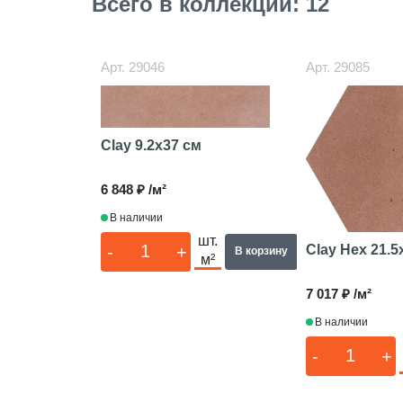
Всего в коллекции: 12
Арт.
29046
Арт.
29085
Clay
9.2x37 см
6 848 ₽ /м²
В наличии
шт.
-
+
Clay Hex
21.5
В корзину
м²
7 017 ₽ /м²
В наличии
-
+