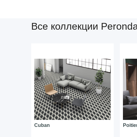
Все коллекции Perond
Cuban
Poitie