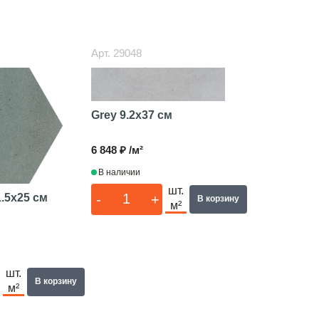
Арт.
29048
Grey
9.2x37 см
6 848 ₽ /м²
В наличии
шт.
-
+
1.5x25 см
В корзину
м²
шт.
В корзину
м²