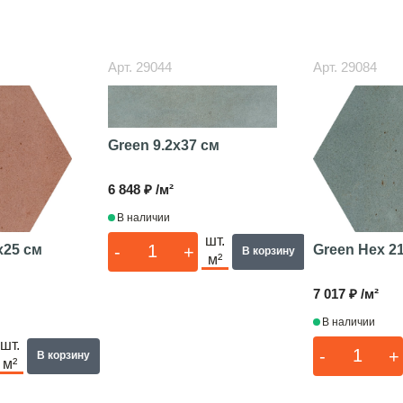
Арт.
29044
Арт.
29084
Green
9.2x37 см
6 848 ₽ /м²
В наличии
шт.
-
+
x25 см
Green Hex
2
В корзину
м²
7 017 ₽ /м²
В наличии
шт.
-
+
В корзину
м²