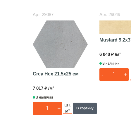
Арт.
29087
Арт.
29049
Mustard
9.2x3
6 848 ₽ /м²
В наличии
-
+
Grey Hex
21.5x25 см
7 017 ₽ /м²
В наличии
шт.
-
+
В корзину
м²