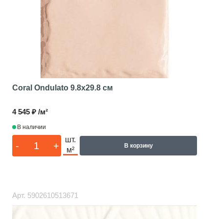
Coral Ondulato
9.8x29.8 см
4 545 ₽ /м²
В наличии
шт.
-
+
В корзину
м²
Арт.
5902610513671