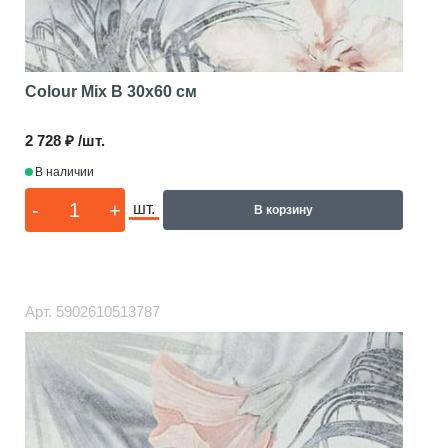
Colour Mix B
30x60 см
2 728 ₽ /шт.
В наличии
-
+
шт.
В корзину
Арт.
5902610513787