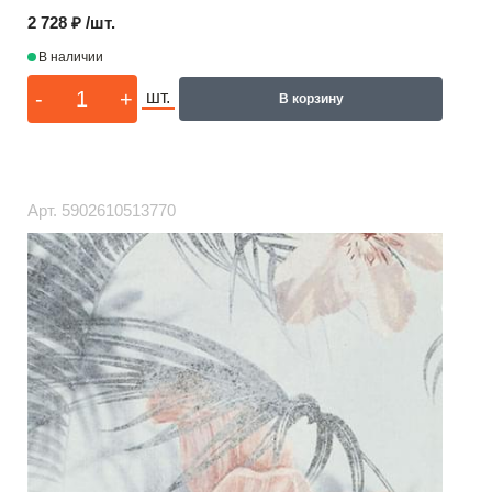
2 728 ₽ /шт.
В наличии
-
+
шт.
В корзину
Арт.
5902610513770