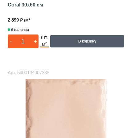
Coral
30x60 см
2 899 ₽ /м²
В наличии
шт.
-
+
В корзину
м²
Арт.
5900144007338