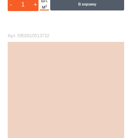
шт.
-
+
В корзину
м²
Арт.
5902610513732