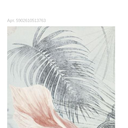
Арт.
5902610513763