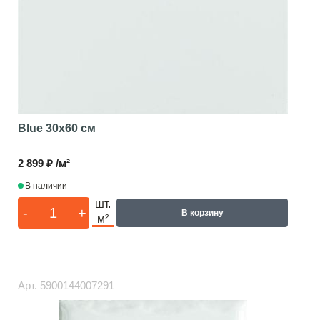
Blue
30x60 см
2 899 ₽ /м²
В наличии
шт.
-
+
В корзину
м²
Арт.
5900144007291