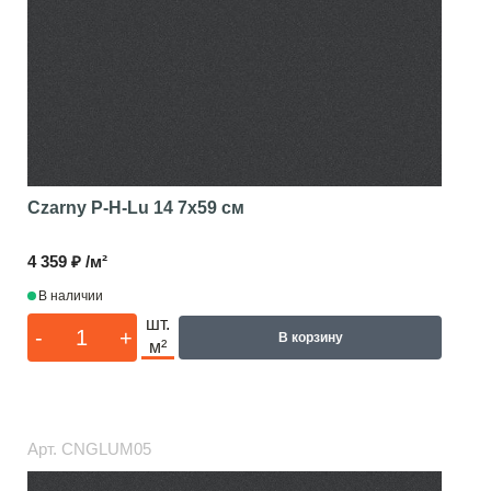
Czarny P-H-Lu 14
7x59 см
4 359 ₽ /м²
В наличии
шт.
-
+
В корзину
м²
Арт.
CNGLUM05