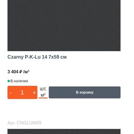
Czarny P-K-Lu 14
7x59 см
3 404 ₽ /м²
В наличии
шт.
-
+
В корзину
м²
Арт.
CNGLUM09