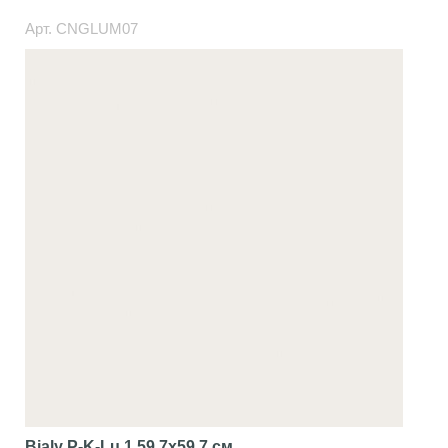
Арт.
CNGLUM07
Bialy P-K-Lu 1
59.7x59.7 см