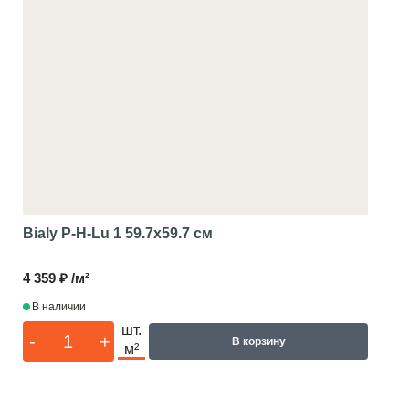
Bialy P-H-Lu 1
59.7x59.7 см
4 359 ₽ /м²
В наличии
шт.
-
+
В корзину
м²