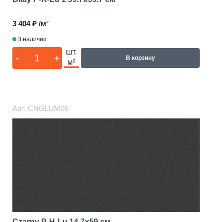
3 404 ₽ /м²
В наличии
шт.
-
+
В корзину
м²
Арт.
CNGLUM06
Czarny P-H-Lu 14
7x59 см