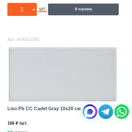
-
+
шт.
В корзину
Арт.
ADMO1082
Liso Pb CC Cadet Gray
10x20 см
166 ₽ /шт.