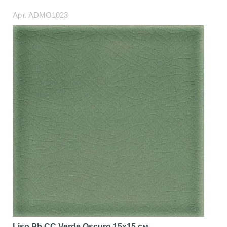
Арт.
ADMO1023
Liso Pb CC Verde Oscuro
15x15 см