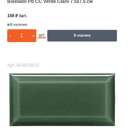
Biselado Pb CC Verde Claro
7.5x7.5 см
158 ₽ /шт.
В наличии
-
+
шт.
В корзину
Арт.
ADMO2012