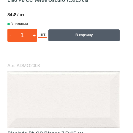
Liso Pb CC Verde Oscuro
7.5x15 см
84 ₽ /шт.
В наличии
-
+
шт.
В корзину
Арт.
ADMO2008