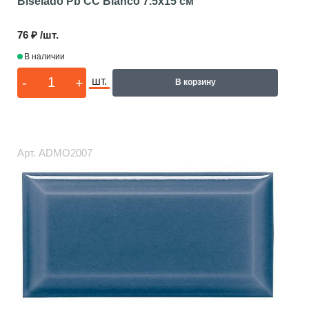
Biselado Pb CC Blanco
7.5x15 см
76 ₽ /шт.
В наличии
-
+
шт.
В корзину
Арт.
ADMO2007