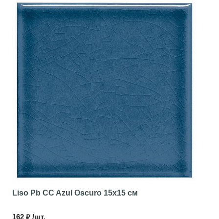
Liso Pb CC Azul Oscuro
15x15 см
162 ₽ /шт.