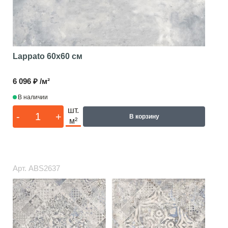
Lappato
60x60 см
6 096 ₽ /м²
В наличии
шт.
-
+
В корзину
м²
Арт.
ABS2637